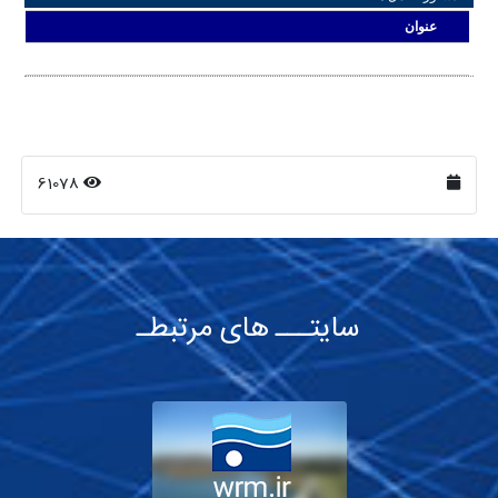
عنوان
61078
سایتـــ های مرتبطـ