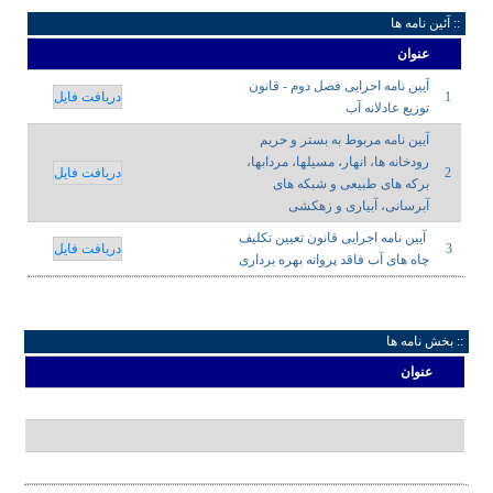
:: آئین نامه ها
عنوان
آیین نامه احرایی فصل دوم - قانون
1
دریافت فایل
توزیع عادلانه آب
آیین نامه مربوط به بستر و حریم
رودخانه ها، انهار، مسیلها، مردابها،
2
دریافت فایل
برکه های طبیعی و شبکه های
آبرسانی، آبیاری و زهکشی
آیین نامه اجرایی قانون تعیین تکلیف
3
دریافت فایل
چاه های آب فاقد پروانه بهره برداری
:: بخش نامه ها
عنوان