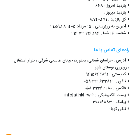
بازدید امروز : 648
بازدید دیروز :
کل بازدید : 8,740,491
آخرین به روزرسانی : 15 مرداد 1405 21:59:28
شناسه IP شما : 216.73.216.186
راه‌های تماس با ما
آدرس : خراسان شمالی، بجنورد، خیابان طالقانی شرقی ، بلوار استقلال
، روبروی بوستان شهر
کدپستی : 9415644891
تلفن : 2-32263281-058
فاکس : 32263280-058
پست الکترونیکی : info[at]nkhrw.ir
پیامک : 30006883
تلفن گویا :