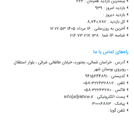
بیشترین بازدید همزمان : 462
بازدید امروز : 939
بازدید دیروز :
کل بازدید : 8,740,782
آخرین به روزرسانی : 16 مرداد 1405 12:22:53
شناسه IP شما : 216.73.217.138
راه‌های تماس با ما
آدرس : خراسان شمالی، بجنورد، خیابان طالقانی شرقی ، بلوار استقلال
، روبروی بوستان شهر
کدپستی : 9415644891
تلفن : 2-32263281-058
فاکس : 32263280-058
پست الکترونیکی : info[at]nkhrw.ir
پیامک : 30006883
تلفن گویا :