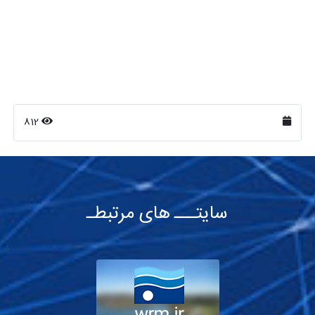
812
سایتـــ های مرتبطـ