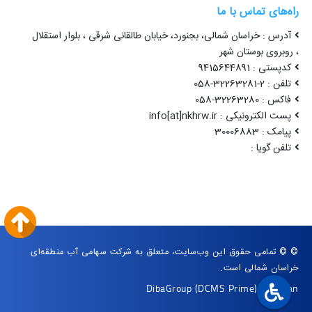
راه‌های تماس با ما
آدرس : خراسان شمالی، بجنورد، خیابان طالقانی شرقی ، بلوار استقلال
، روبروی بوستان شهر
کدپستی : 9415644891
تلفن : 2-32263281-058
فاکس : 32263280-058
پست الکترونیکی : info[at]nkhrw.ir
پیامک : 30006883
تلفن گویا :
© © تمامی حقوق این وب‌سایت، متعلق به شرکت سهامی آب منطقه‌ای
خراسان شمالی است.
DibaGroup
(DCMS Prime)
|
Arvan