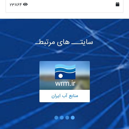
23864
سایتـــ های مرتبطـ
منابع آب ایران