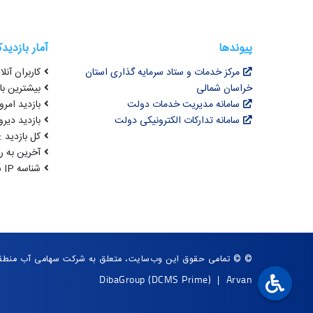
پیوندها
آمار بازدید
مرکز خدمات و ستاد سرمایه گذاری استان
کاربران آنلای
خراسان شمالی
بیشترین بازد
سامانه مدیریت خدمات دولت
بازدید امروز :
سامانه تدارکات الکترونیکی دولت
بازدید دیروز
کل بازدید : ,739,480
آخرین به روزرسانی : 5
شناسه IP شما : 216.73.216.206
© © تمامی حقوق این وب‌سایت، متعلق به شرکت سهامی آب منطقه
DibaGroup
(DCMS Prime)
|
Arvan