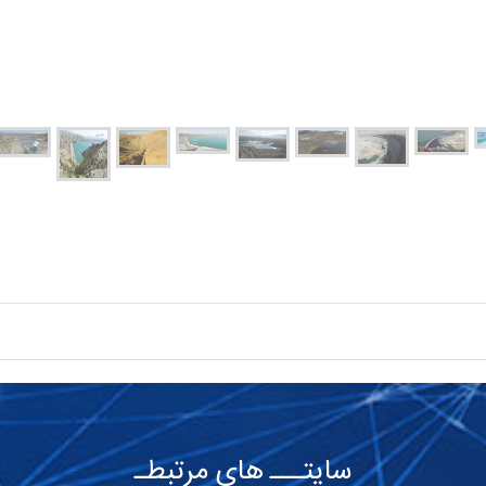
سایتـــ های مرتبطـ