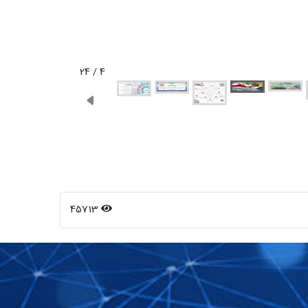
4 / 24
45713