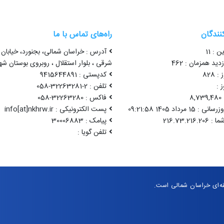
کنندگان
راه‌های تماس با ما
ن : 11
آدرس : خراسان شمالی، بجنورد، خیابان 
ید همزمان : 462
شرقی ، بلوار استقلال ، روبروی بوستان شه
 828
کدپستی : 9415644891
 :
تلفن : 2-32263281-058
8
فاکس : 32263280-058
1 مرداد 1405 09:21:58
پست الکترونیکی : info[at]nkhrw.ir
پیامک : 30006883
تلفن گویا :
‌ای خراسان شمالی است.