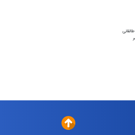
طالقانی
ر