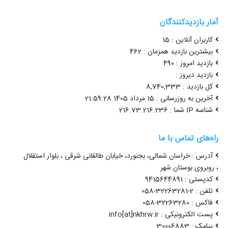
آمار بازدیدکنندگان
کاربران آنلاین : 15
بیشترین بازدید همزمان : 462
بازدید امروز : 490
بازدید دیروز :
کل بازدید : 8,740,333
آخرین به روزرسانی : 15 مرداد 1405 21:59:28
شناسه IP شما : 216.73.216.236
راه‌های تماس با ما
آدرس : خراسان شمالی، بجنورد، خیابان طالقانی شرقی ، بلوار استقلال
، روبروی بوستان شهر
کدپستی : 9415644891
تلفن : 2-32263281-058
فاکس : 32263280-058
پست الکترونیکی : info[at]nkhrw.ir
پیامک : 30006883