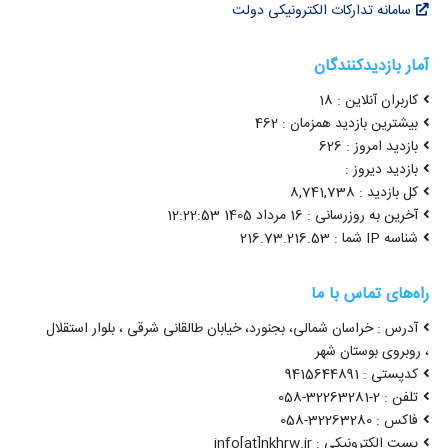
سامانه تدارکات الکترونیکی دولت
آمار بازدیدکنندگان
کاربران آنلاین : 18
بیشترین بازدید همزمان : 462
بازدید امروز : 626
بازدید دیروز :
کل بازدید : 8,741,738
آخرین به روزرسانی : 16 مرداد 1405 12:22:53
شناسه IP شما : 216.73.216.53
راه‌های تماس با ما
آدرس : خراسان شمالی، بجنورد، خیابان طالقانی شرقی ، بلوار استقلال
، روبروی بوستان شهر
کدپستی : 9415644891
تلفن : 2-32263281-058
فاکس : 32263280-058
پست الکترونیکی : info[at]nkhrw.ir